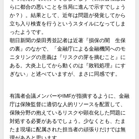
らに都合の悪いことを当局に進んで示すでしょう
か？）。結果として、近年は問題が発覚してから
立ち入り検査を行うというスタイルになってしま
ったようです。
朝日新聞の柴田秀並記者は近著『損保の闇 生保
の裏』のなかで、「金融庁による金融機関へのモ
ニタリングの意義は『リスクの芽を摘むこと』に
ある。大炎上してから動くのは『敗戦処理』にす
ぎない」と述べていますが、まさに同感です。
有識者会議メンバーやIMFが指摘するように、金融
庁は保険監督に適切な人的リソースを配置して、
保険分野の抱えているリスクや顕在化した問題に
対処する必要があるでしょう。少なくとも、たま
たま現場に配属された担当者の頑張りだけでは無
理があると思います。