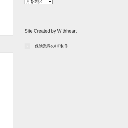
月
別
記
事
一
Site Created by Withheart
覧
保険業界のHP制作