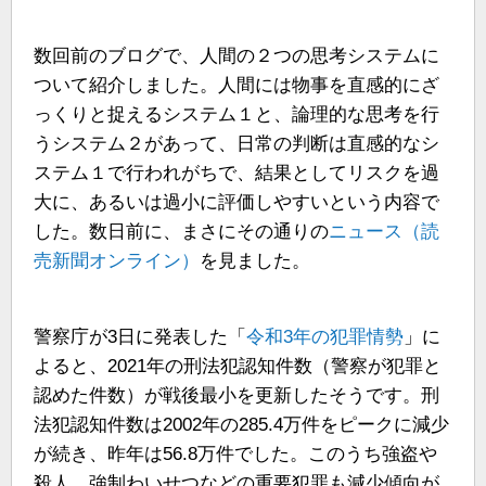
数回前のブログで、人間の２つの思考システムに
ついて紹介しました。人間には物事を直感的にざ
っくりと捉えるシステム１と、論理的な思考を行
うシステム２があって、日常の判断は直感的なシ
ステム１で行われがちで、結果としてリスクを過
大に、あるいは過小に評価しやすいという内容で
した。数日前に、まさにその通りの
ニュース（読
売新聞オンライン）
を見ました。
警察庁が3日に発表した「
令和3年の犯罪情勢
」に
よると、2021年の刑法犯認知件数（警察が犯罪と
認めた件数）が戦後最小を更新したそうです。刑
法犯認知件数は2002年の285.4万件をピークに減少
が続き、昨年は56.8万件でした。このうち強盗や
殺人、強制わいせつなどの重要犯罪も減少傾向が