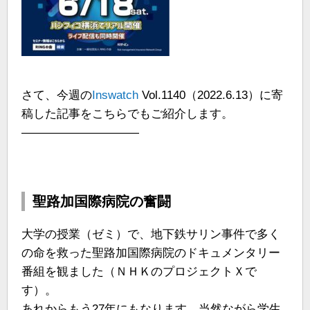
さて、今週の
Inswatch
Vol.1140（2022.6.13）に寄
稿した記事をこちらでもご紹介します。
——————————
聖路加国際病院の奮闘
大学の授業（ゼミ）で、地下鉄サリン事件で多く
の命を救った聖路加国際病院のドキュメンタリー
番組を観ました（ＮＨＫのプロジェクトＸで
す）。
あれからもう27年にもなります。当然ながら学生