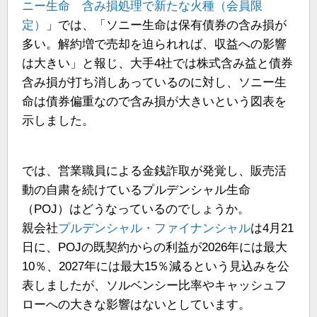
ニー生命 含み損処理で新たな火種（会員限
定）
」では、「ソニー生命は保有債券の含み損が
多い。解約増で売却を迫られれば、収益への影響
は大きい」と報じ、大手4社では株式含み益と債券
含み損が打ち消しあっているのに対し、ソニー生
命は債券偏重なので含み損が大きいという図表を
示しました。
では、営業職員による金銭詐取が発覚し、販売活
動の自粛を続けているプルデンシャル生命
（POJ）はどうなっているのでしょうか。
親会社
プルデンシャル・ファイナンシャル
は4月21
日に、POJの既契約からの利益が2026年には最大
10％、2027年には最大15％減るという見込みを公
表しましたが、ソルベンシー比率やキャッシュフ
ローへの大きな影響はないとしています。