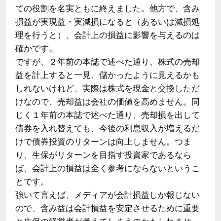
ての役割を名実ともに終えました。他方で、含み
損益が実現益・実減損になると（あるいは減損処
理を行うと）、会計上の損益に影響を与えるのは
確かです。
ですが、２年前の本誌で述べた通り、株式の売却
益を計上すると一見、儲かったように見えるかも
しれないけれど、実際は株式を現金と交換しただ
けなので、売却益は会社の価値を高めません。同
じく１年前の本誌で述べた通り、売却損を出して
債券を入れ替えても、今後の利息収入が増えるだ
けで債券投資のリターンは向上しません。つま
り、生保がリターンを目指す投資家であるなら
ば、会計上の損益は全く参考にならないというこ
とです。
強いて言えば、メディアが会計損益しか報じない
ので、含み益は会計損益を安定させるために重要