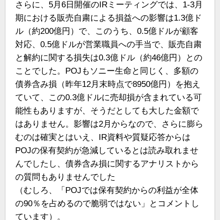
さらに、5月6日開催のIRミーティングでは、1-3月
期における販売自粛による損益への影響は1.3億ド
ル（約200億円）で、このうち、0.5億ドルが顧客
対応、0.5億ドルが営業職員への手当で、販売自粛
と解約に関する損失は0.3億ドル（約46億円）との
ことでした。POJもソニー生命と同じく、多額の
債券含み損（昨年12月末時点で8950億円）を抱え
ていて、この0.3億ドルに売却損が含まれている可
能性もありますが、そうだとしても大した金額で
はありません。影響は2月からなので、さらに膨ら
むのは確実とはいえ、IR資料や質疑応答からは
POJの保有契約が急減しているとは読み取れませ
んでしたし、債券含み損に関するアナリストから
の質問もありませんでした
（むしろ、「POJでは保有契約からの利益が全体
の90％を占めるので脆弱ではない」とコメントし
ています）。