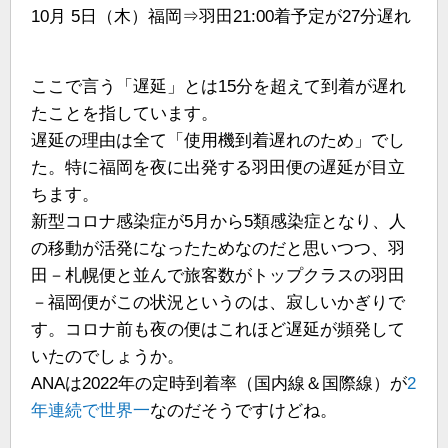
10月 5日（木）福岡⇒羽田21:00着予定が27分遅れ
ここで言う「遅延」とは15分を超えて到着が遅れ
たことを指しています。
遅延の理由は全て「使用機到着遅れのため」でし
た。特に福岡を夜に出発する羽田便の遅延が目立
ちます。
新型コロナ感染症が5月から5類感染症となり、人
の移動が活発になったためなのだと思いつつ、羽
田－札幌便と並んで旅客数がトップクラスの羽田
－福岡便がこの状況というのは、寂しいかぎりで
す。コロナ前も夜の便はこれほど遅延が頻発して
いたのでしょうか。
ANAは2022年の定時到着率（国内線＆国際線）が
2
年連続で世界一
なのだそうですけどね。