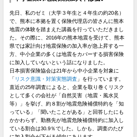
先日、私のゼミ（大学３年生と４年生の約20名）
で、熊本に本拠を置く保険代理店の皆さんに熊本
地震の体験を踏まえた講義を行っていただきまし
た。その際に、2016年の熊本地震を受けて、熊本
県では家計向け地震保険の加入率が急上昇する一
方、中小企業の多くは地震をカバーする損害保険
に加入していないという話になりました。
日本損害保険協会は21年から中小企業を対象に
「
リスク意識・対策実態調査
」を行っています。
直近の25年調査によると、企業を取り巻くリスク
として多くの会社が「自然災害（地震・風水災
等）」を挙げ、約８割が地震危険補償特約を「知
っている」「聞いたことがある」と回答したにも
かかわらず、勤務先が地震危険補償特約に加入し
ている割合は30.9％でした。しかも、調査のたび
に加入割合が下がる傾向にあります。