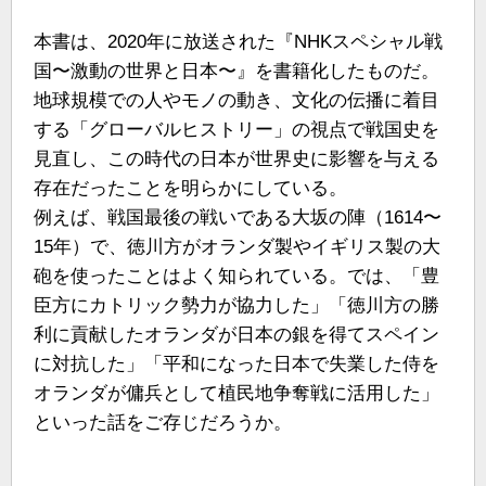
本書は、2020年に放送された『NHKスペシャル戦
国〜激動の世界と日本〜』を書籍化したものだ。
地球規模での人やモノの動き、文化の伝播に着目
する「グローバルヒストリー」の視点で戦国史を
見直し、この時代の日本が世界史に影響を与える
存在だったことを明らかにしている。
例えば、戦国最後の戦いである大坂の陣（1614〜
15年）で、徳川方がオランダ製やイギリス製の大
砲を使ったことはよく知られている。では、「豊
臣方にカトリック勢力が協力した」「徳川方の勝
利に貢献したオランダが日本の銀を得てスペイン
に対抗した」「平和になった日本で失業した侍を
オランダが傭兵として植民地争奪戦に活用した」
といった話をご存じだろうか。