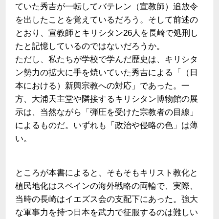
ていた秀吉が一転してバテレン（宣教師）追放令
を出したことを覚えているだろう。そして前述の
とおり、宣教師とキリシタン26人を長崎で処刑し
たと記憶しているのではないだろうか。
ただし、私たちが学校で学んだ歴史は、キリシタ
ン勢力の拡大に手を焼いていた秀吉による「（日
本における）新興宗教への対応」であった。一
方、大浦天主堂や隣接するキリシタン博物館の展
示は、当然ながら「弾圧を受けた宗教者の目線」
によるものだ。いずれも「政治や侵略の色」は薄
い。
ところが本書によると、そもそもキリスト教化と
植民地化はスペインの海外戦略の両輪で、実際、
当時の長崎はイエズス会の支配下にあった。強大
な軍事力を持つ日本を武力で征服するのは難しい