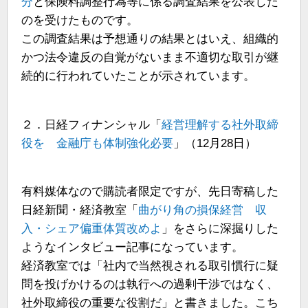
分
と保険料調整行為等に係る調査結果を公表した
のを受けたものです。
この調査結果は予想通りの結果とはいえ、組織的
かつ法令違反の自覚がないまま不適切な取引が継
続的に行われていたことが示されています。
２．日経フィナンシャル「
経営理解する社外取締
役を 金融庁も体制強化必要
」（12月28日）
有料媒体なので購読者限定ですが、先日寄稿した
日経新聞・経済教室「
曲がり角の損保経営 収
入・シェア偏重体質改めよ
」をさらに深掘りした
ようなインタビュー記事になっています。
経済教室では「社内で当然視される取引慣行に疑
問を投げかけるのは執行への過剰干渉ではなく、
社外取締役の重要な役割だ」と書きました。こち