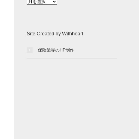
月
別
記
事
一
Site Created by Withheart
覧
保険業界のHP制作