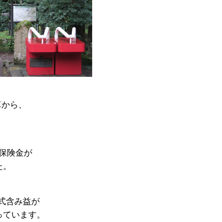
算から、
生保険金が
た。
式含み益が
っています。