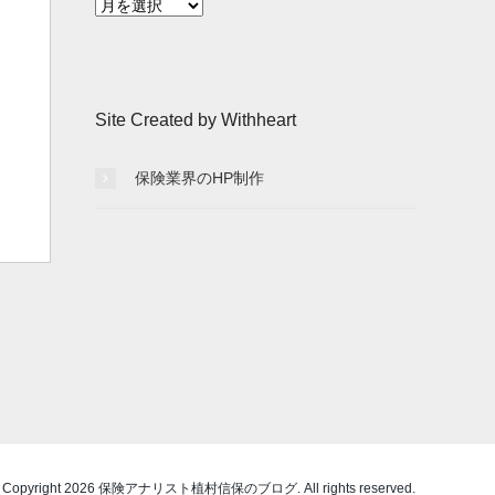
月
別
記
事
一
Site Created by Withheart
覧
保険業界のHP制作
 Copyright 2026 保険アナリスト植村信保のブログ. All rights reserved.