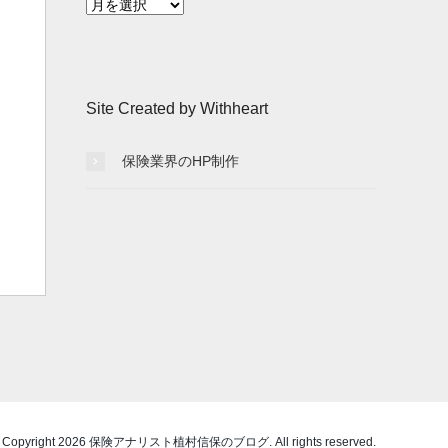
月
別
記
事
一
Site Created by Withheart
覧
保険業界のHP制作
 Copyright 2026 保険アナリスト植村信保のブログ. All rights reserved.