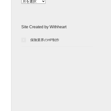
月
別
記
事
一
Site Created by Withheart
覧
保険業界のHP制作