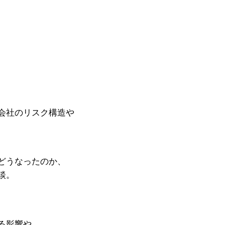
会社のリスク構造や
どうなったのか、
談。
る影響や