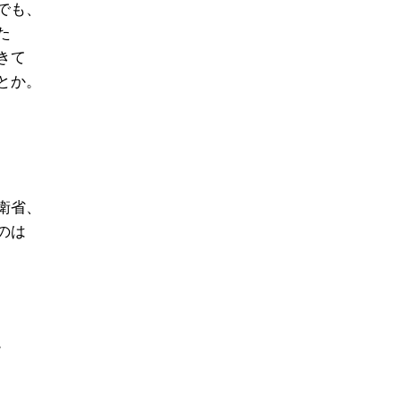
でも、
た
きて
とか。
衛省、
のは
。