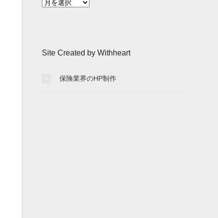
月
別
記
事
一
Site Created by Withheart
覧
保険業界のHP制作