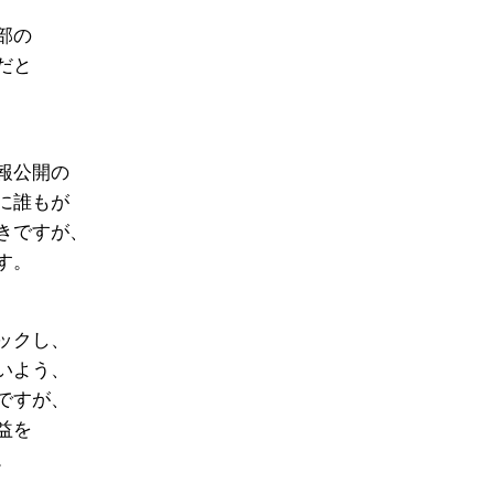
部の
だと
報公開の
に誰もが
きですが、
す。
ックし、
いよう、
ですが、
益を
。