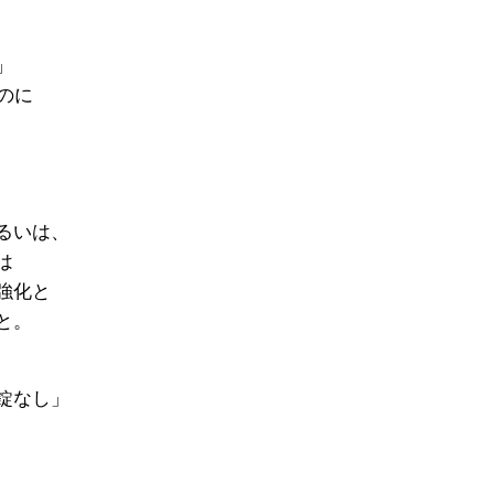
」
のに
、
るいは、
は
強化と
と。
錠なし」