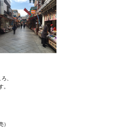
ころ、
す。
売）