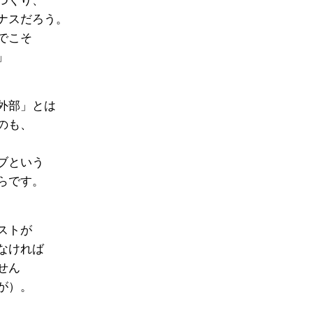
つくり、
ナスだろう。
でこそ
」
外部」とは
のも、
ブという
らです。
ストが
なければ
せん
が）。