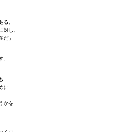
ある。
に対し、
在だ」
す。
も
めに
うかを