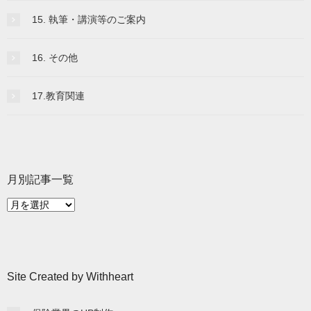
15. 執筆・講演等のご案内
16. その他
17.教育関連
月別記事一覧
月
別
記
事
一
Site Created by Withheart
覧