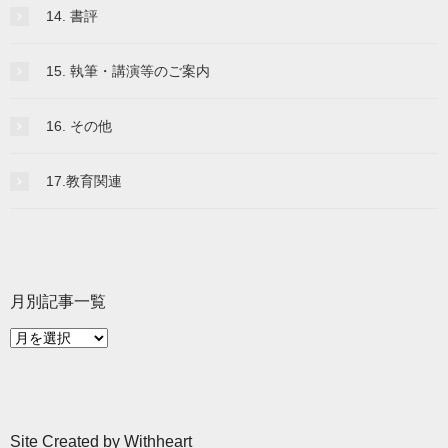
14. 書評
15. 執筆・講演等のご案内
16. その他
17.教育関連
月別記事一覧
月
別
記
事
一
Site Created by Withheart
覧