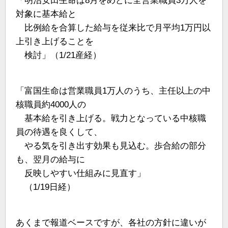
「明治安田生命は8月をめどに全営業職員3万人を
対象に基本給と
比例給を合算した給与を従来比で月平均1万円以
上引き上げることを
検討」（1/21産経）
「富国生命は営業職員1万人のうち、主任以上の中
核職員約4000人の
基本給を引き上げる。戦力となっている中核職
員の待遇を良くして、
やる気を引き出す効果も見込む。歩合給の部分
も、翌月の給与に
反映しやすい仕組みに見直す」
（1/19日経）
あくまで報道ベースですが、各社の方針に違いが