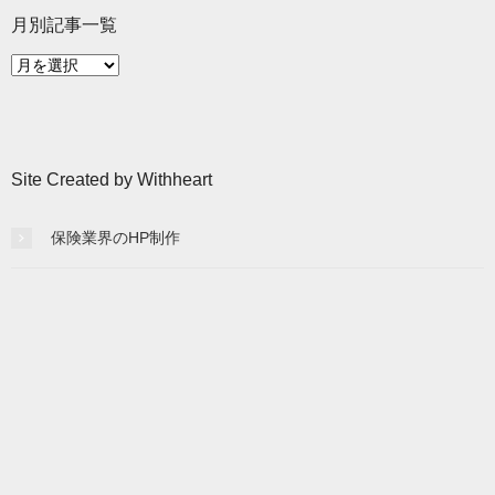
月別記事一覧
月
別
記
事
一
Site Created by Withheart
覧
保険業界のHP制作