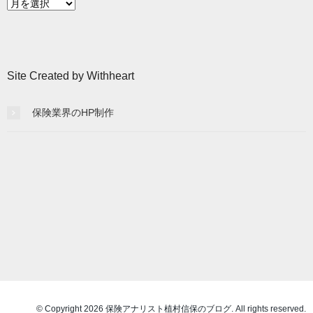
月
別
記
事
一
Site Created by Withheart
覧
保険業界のHP制作
© Copyright 2026 保険アナリスト植村信保のブログ. All rights reserved.