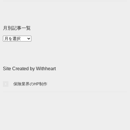
月別記事一覧
月
別
記
事
一
Site Created by Withheart
覧
保険業界のHP制作