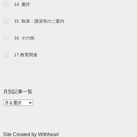
14. 書評
15. 執筆・講演等のご案内
16. その他
17.教育関連
月別記事一覧
月
別
記
事
一
Site Created by Withheart
覧