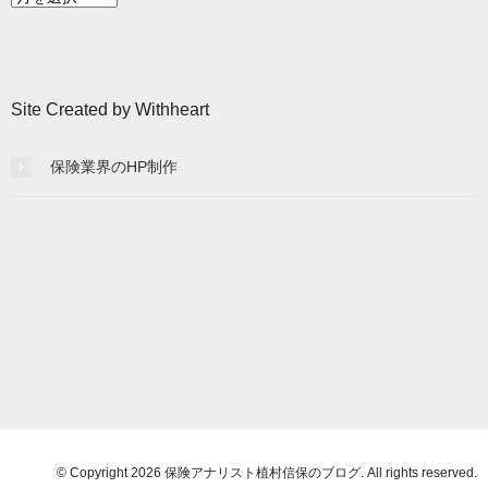
別
記
事
一
Site Created by Withheart
覧
保険業界のHP制作
© Copyright 2026 保険アナリスト植村信保のブログ. All rights reserved.