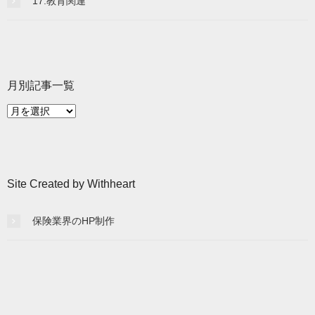
17.教育関連
月別記事一覧
月
別
記
事
一
Site Created by Withheart
覧
保険業界のHP制作