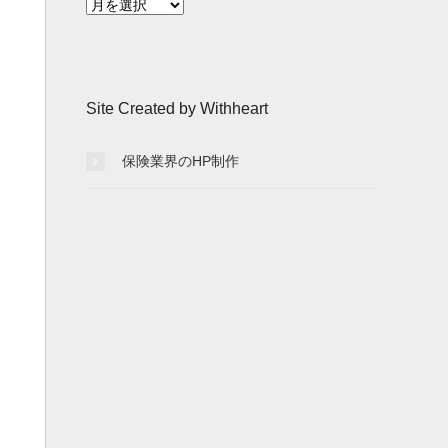
月
別
記
事
一
Site Created by Withheart
覧
保険業界のHP制作