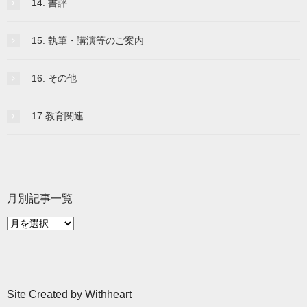
14. 書評
15. 執筆・講演等のご案内
16. その他
17.教育関連
月別記事一覧
月
別
記
事
一
Site Created by Withheart
覧