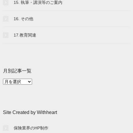
15. 執筆・講演等のご案内
16. その他
17.教育関連
月別記事一覧
月
別
記
事
一
Site Created by Withheart
覧
保険業界のHP制作