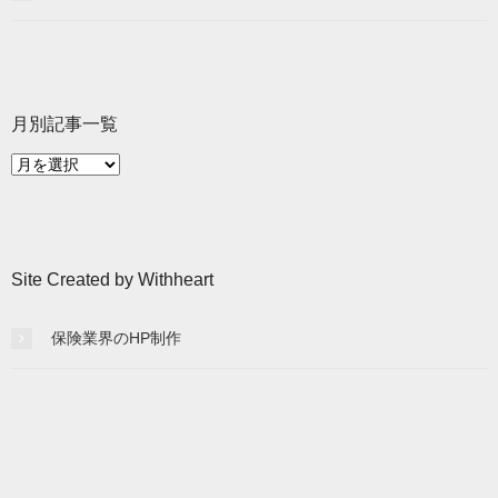
月別記事一覧
月
別
記
事
一
Site Created by Withheart
覧
保険業界のHP制作