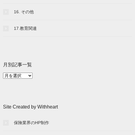
16. その他
17.教育関連
月別記事一覧
月
別
記
事
一
Site Created by Withheart
覧
保険業界のHP制作