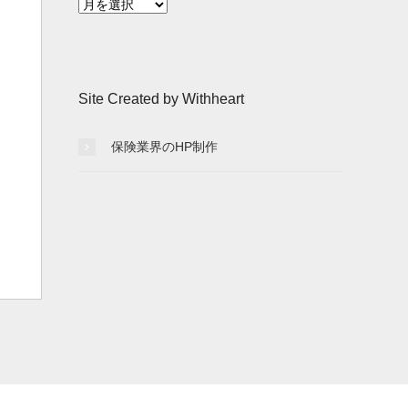
月
別
記
事
一
Site Created by Withheart
覧
保険業界のHP制作