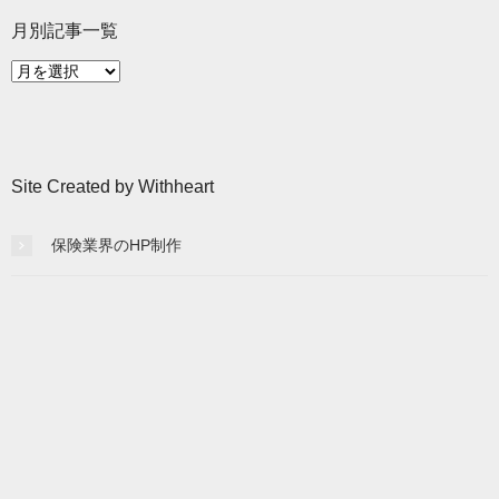
月別記事一覧
月
別
記
事
一
Site Created by Withheart
覧
保険業界のHP制作