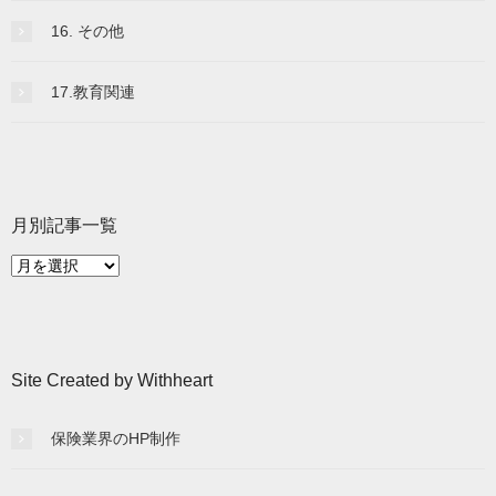
16. その他
17.教育関連
月別記事一覧
月
別
記
事
一
Site Created by Withheart
覧
保険業界のHP制作