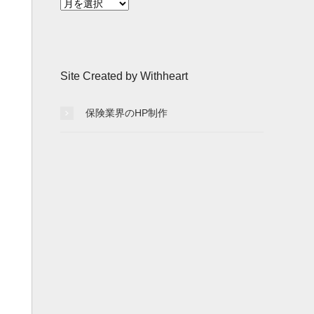
月
別
記
事
一
Site Created by Withheart
覧
保険業界のHP制作