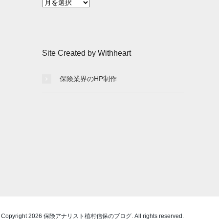
月
別
記
事
一
Site Created by Withheart
覧
保険業界のHP制作
 Copyright 2026 保険アナリスト植村信保のブログ. All rights reserved.