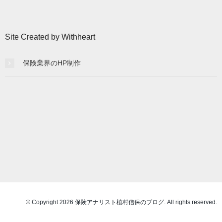
記
事
一
Site Created by Withheart
覧
保険業界のHP制作
© Copyright 2026 保険アナリスト植村信保のブログ. All rights reserved.