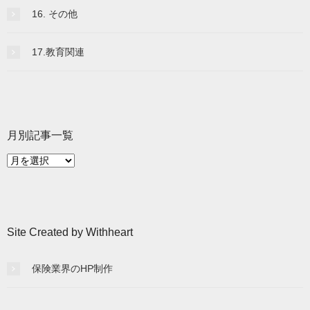
16. その他
17.教育関連
月別記事一覧
月
別
記
事
一
Site Created by Withheart
覧
保険業界のHP制作