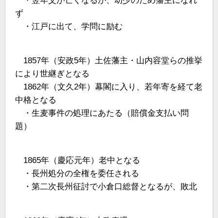
・翌年父が亡くなるが、幼少のため藩主になれ
ず
・江戸に出て、学問に励む
1857年（安政5年）土佐藩主・山内容堂らの推挙
により世継ぎとなる
1862年（文久2年）幕閣に入り、若年寄を経て老
中格となる
・生麦事件の処理にあたる（賠償金支払い問
題）
1865年（慶応元年）老中となる
・長州処分の全権を委任される
・第二次長州征討で小倉口総督となるが、敗北