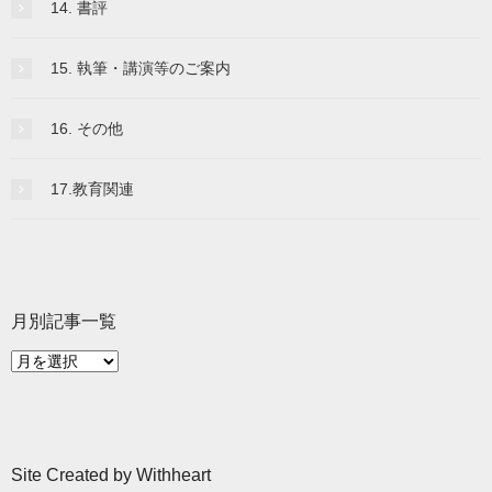
14. 書評
15. 執筆・講演等のご案内
16. その他
17.教育関連
月別記事一覧
月
別
記
事
一
Site Created by Withheart
覧