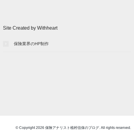
別
記
事
一
Site Created by Withheart
覧
保険業界のHP制作
© Copyright 2026 保険アナリスト植村信保のブログ. All rights reserved.