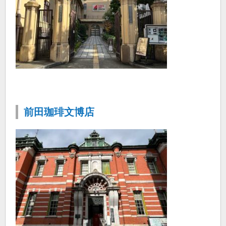
前田珈琲文博店