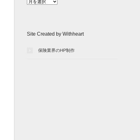
月
別
記
事
一
Site Created by Withheart
覧
保険業界のHP制作